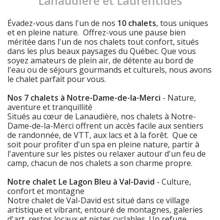
Lanaudière et Laurentides
Évadez-vous dans l'un de nos
10 chalets
, tous uniques
et en pleine nature. Offrez-vous une pause bien
méritée dans l'un de nos chalets tout confort, situés
dans les plus beaux paysages du Québec. Que vous
soyez amateurs de plein air, de détente au bord de
l'eau ou de séjours gourmands et culturels, nous avons
le chalet parfait pour vous.
Nos 7 chalets à Notre-Dame-de-la-Merci
- Nature,
aventure et tranquillité
Situés au cœur de Lanaudière, nos chalets à Notre-
Dame-de-la-Merci offrent un accès facile aux sentiers
de randonnée, de VTT, aux lacs et à la forêt. Que ce
soit pour profiter d'un spa en pleine nature, partir à
l'aventure sur les pistes ou relaxer autour d'un feu de
camp, chacun de nos chalets a son charme propre.
Notre chalet Le Lagon Bleu à Val-David
- Culture,
confort et montagne
Notre chalet de Val-David est situé dans ce village
artistique et vibrant, entouré de montagnes, galeries
d'art, restos locaux et pistes cyclables. Un refuge