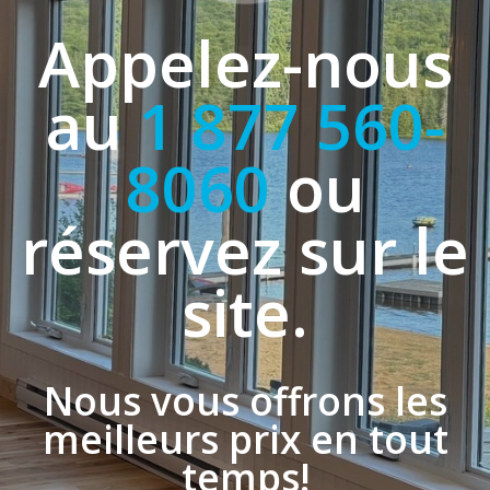
Appelez-nous
au
1 877 560-
8060
ou
réservez sur le
site.
Nous vous offrons les
meilleurs prix en tout
temps!