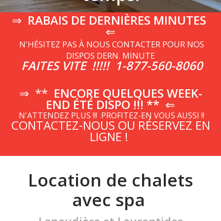
⇒
RABAIS DE DERNIÈRES MINUTES
⇐
N'HÉSITEZ PAS À NOUS CONTACTER POUR NOS
DISPOS DERN. MINUTE
FAITES VITE !!!!! 1-877-560-8060
⇒ **
ENCORE QUELQUES WEEK-
END ÉTÉ DISPO !!! **
⇐
N'ATTENDEZ PLUS !!! PROFITEZ-EN VOUS AUSSI !!
CONTACTEZ-NOUS OU RÉSERVEZ EN
LIGNE !
Location de chalets
avec spa