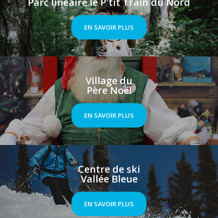
Parc linéaire le P'tit Train du Nord
EN SAVOIR PLUS
Village du
Père Noël
EN SAVOIR PLUS
Centre de ski
Vallée Bleue
EN SAVOIR PLUS