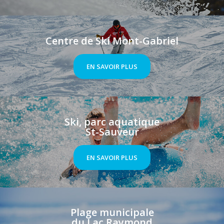
Centre de Ski Mont-Gabriel
EN SAVOIR PLUS
Ski, parc aquatique
St-Sauveur
EN SAVOIR PLUS
Plage municipale
du Lac Raymond