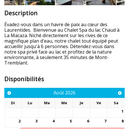
Description
Évadez-vous dans un havre de paix au cœur des
Laurentides. Bienvenue au Chalet Spa du lac Chaud à
La Macaza. Niché directement sur les rives de ce
magnifique plan d'eau, notre chalet tout équipé peut
accueillir jusqu'à 6 personnes. Détendez-vous dans
notre spa privé face au lac et profitez de la nature
environnante, à seulement 35 minutes de Mont-
Tremblant.
Disponibilités
Août
2026
Di
Lu
Ma
Me
Je
Ve
Sa
1
2
3
4
5
6
7
8