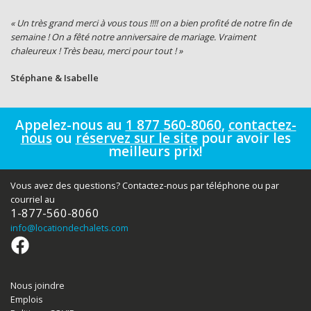
« Un très grand merci à vous tous !!!! on a bien profité de notre fin de
semaine ! On a fêté notre anniversaire de mariage. Vraiment
chaleureux ! Très beau, merci pour tout ! »
Stéphane & Isabelle
Appelez-nous au
1 877 560-8060
,
contactez-
nous
ou
réservez sur le site
pour avoir les
meilleurs prix!
Vous avez des questions? Contactez-nous par téléphone ou par
courriel au
1-877-560-8060
info
@locationdechalets.com
Nous joindre
Emplois