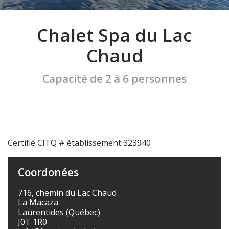
Chalet Spa du Lac
Chaud
Capacité de 2 à 6 personnes
Certifié CITQ # établissement 323940
Coordonées
716, chemin du Lac Chaud
La Macaza
Laurentides (Québec)
J0T 1R0