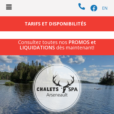
EN
submenu (CHALETS )
TARIFS ET DISPONIBILITÉS
Consultez toutes nos
PROMOS et
LIQUIDATIONS
dès maintenant!
submenu (ACTIVITÉS )