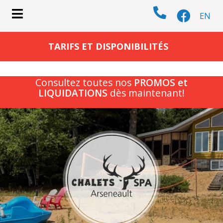
EN
submenu (CHALETS )
TARIFS ET DISPONIBILITÉS
Consultez toutes nos
PROMOS et
LIQUIDATIONS
dès maintenant!
submenu (ACTIVITÉS )