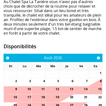
Au Chalet Spa La Tanière vous n'avez pas d'autres
choix que de décrocher de la routine pour relaxer et
vous ressourcer. Situé dans un lieu boisé et très
tranquille, le chalet est idéal pour les amateurs de plein
air. Profitez de l'extérieur dans votre gazébo en bois. À
deux minutes seulement d'un très bel étang baignable
muni d'une superbe plage, 1.5 km de sentier de marche
en forêt à partir de votre chalet.
Disponibilités
Août
2026
Di
Lu
Ma
Me
Je
Ve
Sa
1
2
3
4
5
6
7
8
9
10
11
12
13
14
15
16
17
18
19
20
21
22
23
24
25
26
27
28
29