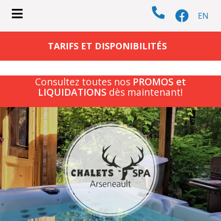
EN
submenu (CHALETS )
TARIFS ET DISPONIBILITÉS
Consultez toutes nos
PROMOS et
LIQUIDATIONS
dès maintenant!
submenu (ACTIVITÉS )