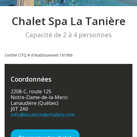
Chalet Spa La Tanière
Capacité de 2 à 4 personnes
Certifié CITQ # d'établissement 161906
Coordonnées
2208-C, route 125
Notre-Dame-de-la-Merci
Lanaudière (Québec)
J0T 2A0
info
@locationdechalets.com