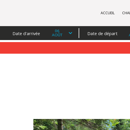
ACCUEIL
CHA
06
Date d'arrivée
Date de départ
AOÛT