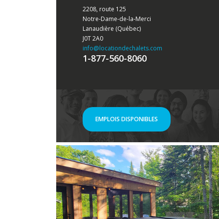
2208, route 125
Notre-Dame-de-la-Merci
Lanaudière (Québec)
J0T 2A0
info
@locationdechalets.com
1-877-560-8060
EMPLOIS DISPONIBLES