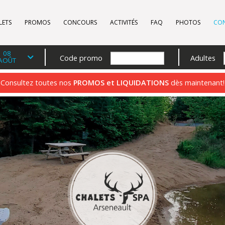
LETS
PROMOS
CONCOURS
ACTIVITÉS
FAQ
PHOTOS
CO
08
Code promo
Adultes
AOÛT
Consultez toutes nos
PROMOS et LIQUIDATIONS
dès maintenant!