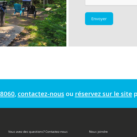
-8060
,
contactez-nous
ou
réservez sur le site
p
Vous avez des questions? Contactez-nous
Nous joindre