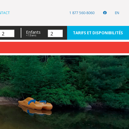
NTACT
1 877 560-8060
EN
Enfants
TARIFS ET DISPONIBILITÉS
< 13 ans