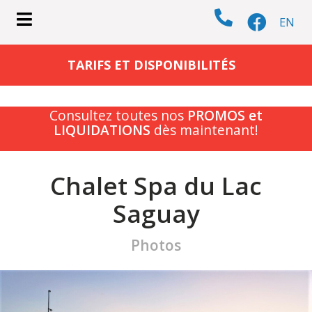
EN
submenu (CHALETS )
TARIFS ET DISPONIBILITÉS
Consultez toutes nos
PROMOS et
LIQUIDATIONS
dès maintenant!
submenu (ACTIVITÉS )
Chalet Spa du Lac
Saguay
Photos